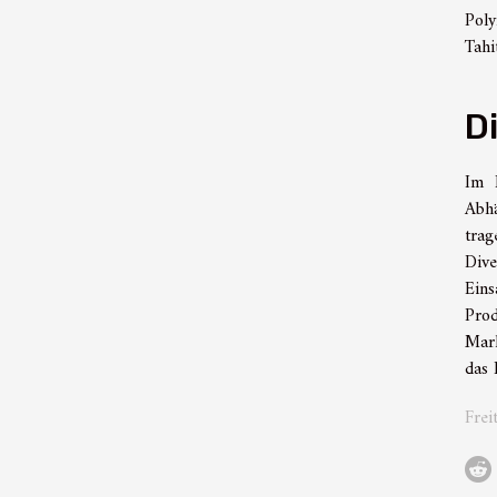
Poly
Tahi
D
Im K
Abhä
tra
Dive
Eins
Prod
Mark
das 
Frei