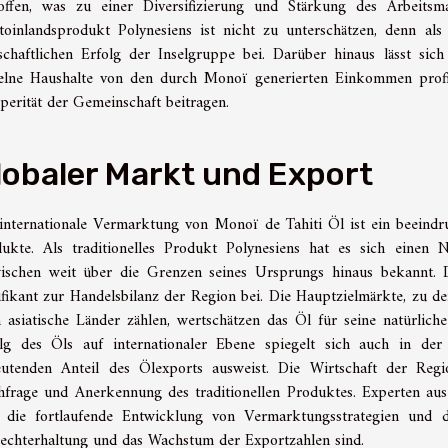
roffen, was zu einer Diversifizierung und Stärkung des Arbeits
toinlandsprodukt Polynesiens ist nicht zu unterschätzen, denn al
schaftlichen Erfolg der Inselgruppe bei. Darüber hinaus lässt s
elne Haushalte von den durch Monoï generierten Einkommen profit
perität der Gemeinschaft beitragen.
lobaler Markt und Export
internationale Vermarktung von Monoï de Tahiti Öl ist ein beeindru
dukte. Als traditionelles Produkt Polynesiens hat es sich eine
ischen weit über die Grenzen seines Ursprungs hinaus bekannt.
ifikant zur Handelsbilanz der Region bei. Die Hauptzielmärkte, zu
 asiatische Länder zählen, wertschätzen das Öl für seine natürlich
lg des Öls auf internationaler Ebene spiegelt sich auch in der
utenden Anteil des Ölexports ausweist. Die Wirtschaft der Regio
frage und Anerkennung des traditionellen Produktes. Experten aus
 die fortlaufende Entwicklung von Vermarktungsstrategien und di
echterhaltung und das Wachstum der Exportzahlen sind.