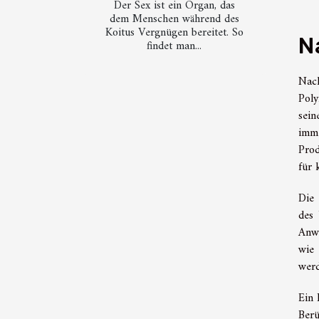
Der Sex ist ein Organ, das
dem Menschen während des
Koitus Vergnügen bereitet. So
N
findet man...
Nach
Poly
sein
imm
Prod
für 
Die 
des 
Anwe
wie 
werd
Ein 
Ber