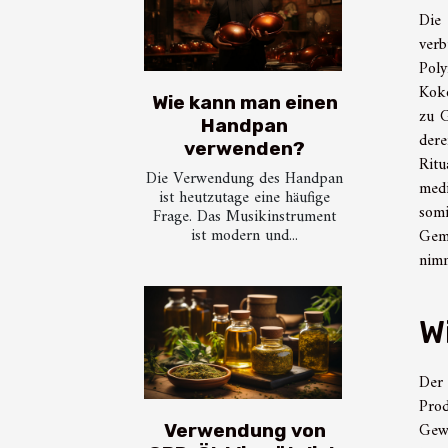
Die
verb
Pol
Koko
Wie kann man einen
zu G
Handpan
dere
verwenden?
Ritu
Die Verwendung des Handpan
medi
ist heutzutage eine häufige
somi
Frage. Das Musikinstrument
ist modern und...
Geme
nimm
W
Der 
Prod
Gew
Verwendung von