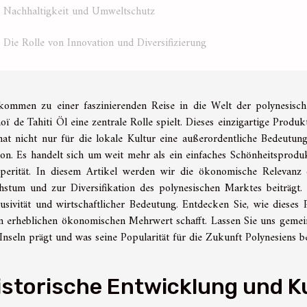
Nachhaltigkeit und Umweltschutz
Die Rolle von Innovation und Diversifizierung
kommen zu einer faszinierenden Reise in die Welt der polynesisch
ï de Tahiti Öl eine zentrale Rolle spielt. Dieses einzigartige Produkt
 hat nicht nur für die lokale Kultur eine außerordentliche Bedeutung
on. Es handelt sich um weit mehr als ein einfaches Schönheitsproduk
perität. In diesem Artikel werden wir die ökonomische Relevanz 
stum und zur Diversifikation des polynesischen Marktes beiträgt. 
usivität und wirtschaftlicher Bedeutung. Entdecken Sie, wie dieses
n erheblichen ökonomischen Mehrwert schafft. Lassen Sie uns geme
Inseln prägt und was seine Popularität für die Zukunft Polynesiens 
istorische Entwicklung und K