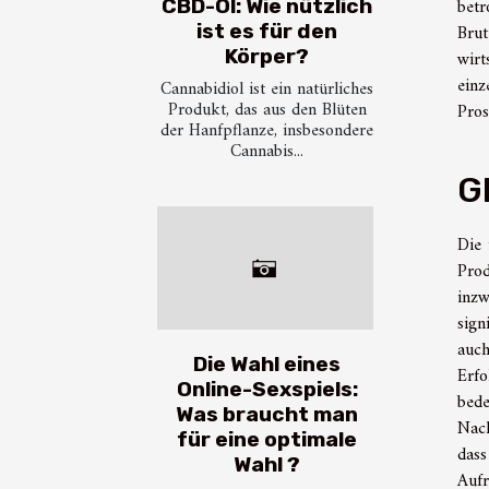
bet
CBD-Öl: Wie nützlich
ist es für den
Brut
Körper?
wirt
einz
Cannabidiol ist ein natürliches
Produkt, das aus den Blüten
Pros
der Hanfpflanze, insbesondere
Cannabis...
G
Die 
Pro
inzw
sign
auch
Die Wahl eines
Erfo
Online-Sexspiels:
bede
Was braucht man
Nach
für eine optimale
dass
Wahl ?
Aufr