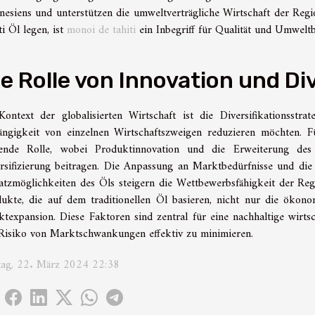
nesiens und unterstützen die umweltverträgliche Wirtschaft der Regi
ti Öl legen, ist
monoi de tahiti
ein Inbegriff für Qualität und Umweltb
ie Rolle von Innovation und Di
ontext der globalisierten Wirtschaft ist die Diversifikationsstra
ngigkeit von einzelnen Wirtschaftszweigen reduzieren möchten. F
gende Rolle, wobei Produktinnovation und die Erweiterung des 
rsifizierung beitragen. Die Anpassung an Marktbedürfnisse und die
atzmöglichkeiten des Öls steigern die Wettbewerbsfähigkeit der Re
ukte, die auf dem traditionellen Öl basieren, nicht nur die ökono
texpansion. Diese Faktoren sind zentral für eine nachhaltige wirt
Risiko von Marktschwankungen effektiv zu minimieren.
tag, 22. März 2024 22:38