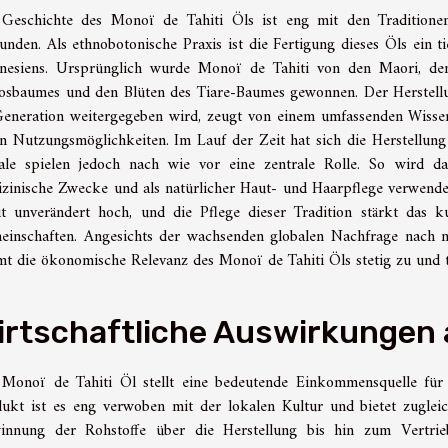
 Geschichte des Monoï de Tahiti Öls ist eng mit den Traditione
unden. Als ethnobotonische Praxis ist die Fertigung dieses Öls ein tie
ynesiens. Ursprünglich wurde Monoï de Tahiti von den Maori, de
sbaumes und den Blüten des Tiare-Baumes gewonnen. Der Herstellun
eneration weitergegeben wird, zeugt von einem umfassenden Wisse
n Nutzungsmöglichkeiten. Im Lauf der Zeit hat sich die Herstellung 
ale spielen jedoch nach wie vor eine zentrale Rolle. So wird d
zinische Zwecke und als natürlicher Haut- und Haarpflege verwendet
t unverändert hoch, und die Pflege dieser Tradition stärkt das ku
inschaften. Angesichts der wachsenden globalen Nachfrage nach n
t die ökonomische Relevanz des Monoï de Tahiti Öls stetig zu und tr
irtschaftliche Auswirkungen 
Monoï de Tahiti Öl stellt eine bedeutende Einkommensquelle für di
ukt ist es eng verwoben mit der lokalen Kultur und bietet zugleic
innung der Rohstoffe über die Herstellung bis hin zum Vertrieb