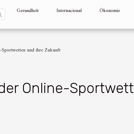
Gesundheit
Internacional
Ökonomie
e-Sportwetten und ihre Zukunft
 der Online-Sportwet