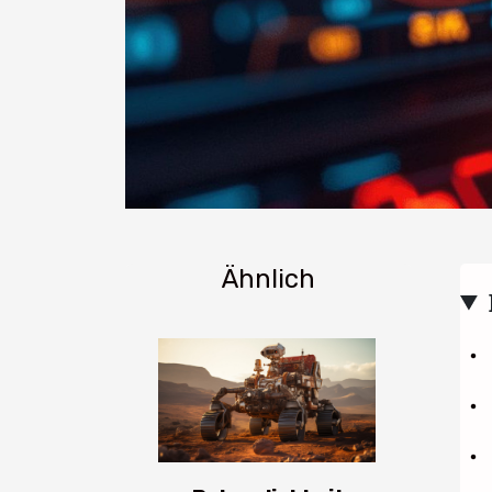
Ähnlich