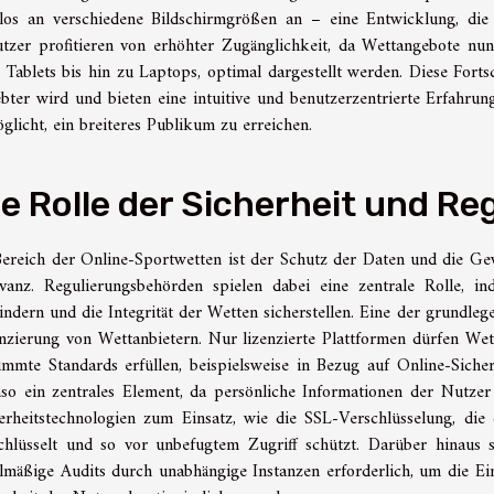
los an verschiedene Bildschirmgrößen an – eine Entwicklung, die 
tzer profitieren von erhöhter Zugänglichkeit, da Wettangebote nu
 Tablets bis hin zu Laptops, optimal dargestellt werden. Diese Fort
ebter wird und bieten eine intuitive und benutzerzentrierte Erfahru
glicht, ein breiteres Publikum zu erreichen.
ie Rolle der Sicherheit und Re
ereich der Online-Sportwetten ist der Schutz der Daten und die Gew
vanz. Regulierungsbehörden spielen dabei eine zentrale Rolle, i
indern und die Integrität der Wetten sicherstellen. Eine der grun
nzierung von Wettanbietern. Nur lizenzierte Plattformen dürfen Wettd
immte Standards erfüllen, beispielsweise in Bezug auf Online-Sicher
so ein zentrales Element, da persönliche Informationen der Nutz
erheitstechnologien zum Einsatz, wie die SSL-Verschlüsselung, di
chlüsselt und so vor unbefugtem Zugriff schützt. Darüber hinaus 
lmäßige Audits durch unabhängige Instanzen erforderlich, um die E