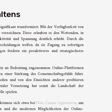
ltens
ignifikant transformiert. Mit der Verfügbarkeit von
 verzeichnen. Diese erlauben es den Wettenden, in
aktivität und Spannung deutlich erhöht. Durch die
cheidungen treffen, da sie Zugang zu sofortigen
en fördern ein proaktiveres und strategischeres
nity an Bedeutung zugenommen. Online-Plattformen
u einer Stärkung des Gemeinschaftsgefühls führt.
ilen und von den Einsichten anderer profitieren
ialer Vernetzung hat somit die Landschaft der
le spielen.
, können sich etwa bei
Nine Casino registrieren
, um
en und die modernen Möglichkeiten der Online-