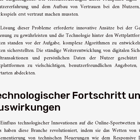
utzererfahrung und dem Aufbau von Vertrauen bei den Nutzern
ksspiels erst vertraut machen mussten.
Lösung dieser Probleme erforderte innovative Ansätze bei der Ges
enung zu gewährleisten und die Technologie hinter den Wettplattfor
en standen vor der Aufgabe, komplexe Algorithmen zu entwickeln,
en sicherstellten. Die ständige Weiterentwicklung von digitalen Sic
dtransaktionen und persönlichen Daten der Nutzer geschützt 
plattformen zu vielschichtigen, benutzerfreundlichen Angebote
tarten abdeckten.
echnologischer Fortschritt un
uswirkungen
Einfluss technologischer Innovationen auf die Online-Sportwetten is
 haben diese Branche revolutioniert, indem sie das Wetten von ü
lementierung von technischen Neuerungen wie dem Responsive D