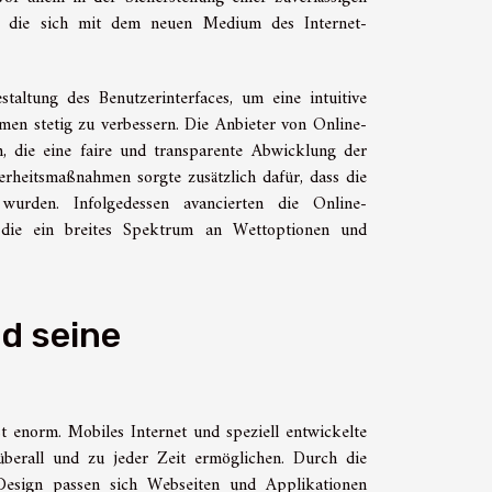
, die sich mit dem neuen Medium des Internet-
taltung des Benutzerinterfaces, um eine intuitive
men stetig zu verbessern. Die Anbieter von Online-
 die eine faire und transparente Abwicklung der
herheitsmaßnahmen sorgte zusätzlich dafür, dass die
wurden. Infolgedessen avancierten die Online-
n, die ein breites Spektrum an Wettoptionen und
d seine
t enorm. Mobiles Internet und speziell entwickelte
berall und zu jeder Zeit ermöglichen. Durch die
esign passen sich Webseiten und Applikationen