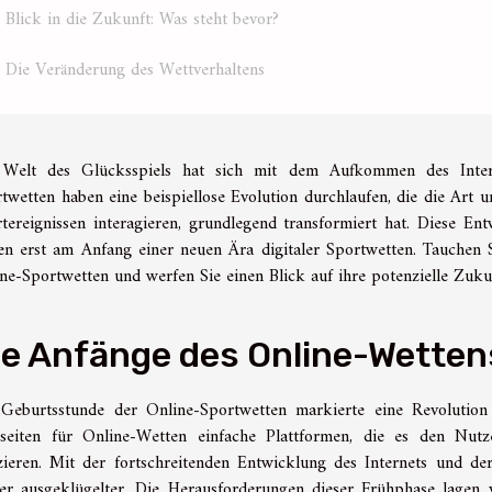
Blick in die Zukunft: Was steht bevor?
Die Veränderung des Wettverhaltens
 Welt des Glücksspiels hat sich mit dem Aufkommen des Interne
twetten haben eine beispiellose Evolution durchlaufen, die die Art
tereignissen interagieren, grundlegend transformiert hat. Diese En
en erst am Anfang einer neuen Ära digitaler Sportwetten. Tauchen S
ne-Sportwetten und werfen Sie einen Blick auf ihre potenzielle Zuku
ie Anfänge des Online-Wetten
Geburtsstunde der Online-Sportwetten markierte eine Revolution
eiten für Online-Wetten einfache Plattformen, die es den Nutz
zieren. Mit der fortschreitenden Entwicklung des Internets und de
r ausgeklügelter. Die Herausforderungen dieser Frühphase lagen vo