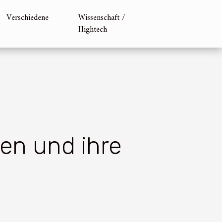
Verschiedene
Wissenschaft /
Hightech
ten und ihre