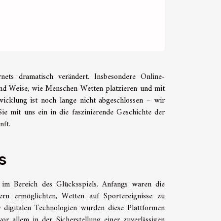
ts dramatisch verändert. Insbesondere Online-
 und Weise, wie Menschen Wetten platzieren und mit
twicklung ist noch lange nicht abgeschlossen – wir
ie mit uns ein in die faszinierende Geschichte der
nft.
s
 im Bereich des Glücksspiels. Anfangs waren die
ern ermöglichten, Wetten auf Sportereignisse zu
r digitalen Technologien wurden diese Plattformen
r allem in der Sicherstellung einer zuverlässigen