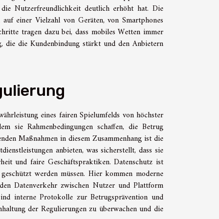
die Nutzerfreundlichkeit deutlich erhöht hat. Die
n auf einer Vielzahl von Geräten, von Smartphones
schritte tragen dazu bei, dass mobiles Wetten immer
ng, die die Kundenbindung stärkt und den Anbietern
gulierung
ährleistung eines fairen Spielumfelds von höchster
ndem sie Rahmenbedingungen schaffen, die Betrug
dlegenden Maßnahmen in diesem Zusammenhang ist die
ienstleistungen anbieten, was sicherstellt, dass sie
heit und faire Geschäftspraktiken. Datenschutz ist
er geschützt werden müssen. Hier kommen moderne
e den Datenverkehr zwischen Nutzer und Plattform
sind interne Protokolle zur Betrugsprävention und
inhaltung der Regulierungen zu überwachen und die