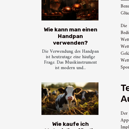
Ben
Glüc
Die 
Wie kann man einen
Bedi
Handpan
Wett
verwenden?
Wett
Die Verwendung des Handpan
Gel
ist heutzutage eine häufige
Wett
Frage. Das Musikinstrument
Spor
ist modern und...
T
A
Der 
Apps
Wie kaufe ich
Imp