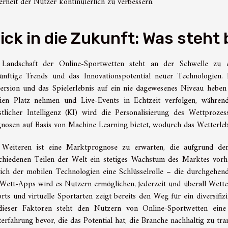
erheit der Nutzer kontinuierlich zu verbessern.
lick in die Zukunft: Was steht
 Landschaft der Online-Sportwetten steht an der Schwelle zu e
nftige Trends und das Innovationspotential neuer Technologien. E
rsion und das Spielerlebnis auf ein nie dagewesenes Niveau heben 
ien Platz nehmen und Live-Events in Echtzeit verfolgen, während
tlicher Intelligenz (KI) wird die Personalisierung des Wettprozes
nosen auf Basis von Machine Learning bietet, wodurch das Wetterlebnis
 Weiteren ist eine Marktprognose zu erwarten, die aufgrund de
chiedenen Teilen der Welt ein stetiges Wachstum des Marktes vorh
ich der mobilen Technologien eine Schlüsselrolle – die durchgehen
Wett-Apps wird es Nutzern ermöglichen, jederzeit und überall Wett
rts und virtuelle Sportarten zeigt bereits den Weg für ein diversif
dieser Faktoren steht den Nutzern von Online-Sportwetten eine
erfahrung bevor, die das Potential hat, die Branche nachhaltig zu tra