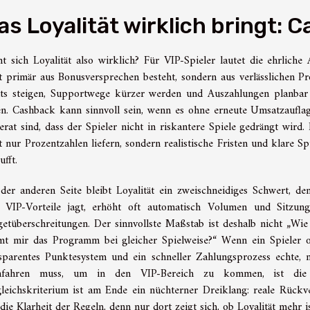
as Loyalität wirklich bringt: C
t sich Loyalität also wirklich? Für VIP-Spieler lautet die ehrlic
t primär aus Bonusversprechen besteht, sondern aus verlässlichen Pr
ts steigen, Supportwege kürzer werden und Auszahlungen planbar 
en. Cashback kann sinnvoll sein, wenn es ohne erneute Umsatzaufl
rat sind, dass der Spieler nicht in riskantere Spiele gedrängt wird
t nur Prozentzahlen liefern, sondern realistische Fristen und klare Sp
ufft.
der anderen Seite bleibt Loyalität ein zweischneidiges Schwert, den
 VIP-Vorteile jagt, erhöht oft automatisch Volumen und Sitzung
etüberschreitungen. Der sinnvollste Maßstab ist deshalb nicht „Wie
t mir das Programm bei gleicher Spielweise?“ Wenn ein Spieler
sparentes Punktesystem und ein schneller Zahlungsprozess echte, m
hfahren muss, um in den VIP-Bereich zu kommen, ist die Loy
leichskriterium ist am Ende ein nüchterner Dreiklang: reale Rückv
die Klarheit der Regeln, denn nur dort zeigt sich, ob Loyalität mehr i