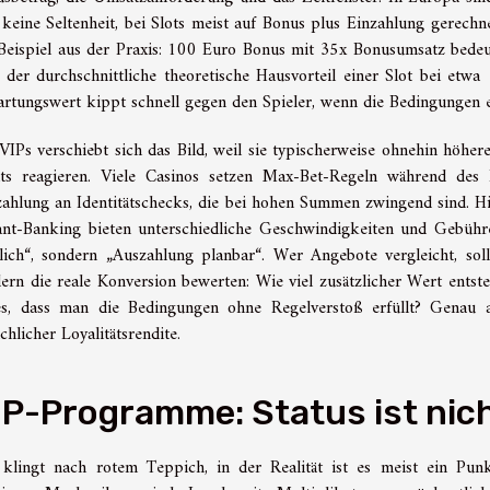
keine Seltenheit, bei Slots meist auf Bonus plus Einzahlung gerechnet
Beispiel aus der Praxis: 100 Euro Bonus mit 35x Bonusumsatz bede
t der durchschnittliche theoretische Hausvorteil einer Slot bei etwa
rtungswert kippt schnell gegen den Spieler, wenn die Bedingungen en
VIPs verschiebt sich das Bild, weil sie typischerweise ohnehin höher
its reagieren. Viele Casinos setzen Max-Bet-Regeln während de
ahlung an Identitätschecks, die bei hohen Summen zwingend sind. 
ant-Banking bieten unterschiedliche Geschwindigkeiten und Gebühre
ich“, sondern „Auszahlung planbar“. Wer Angebote vergleicht, soll
ern die reale Konversion bewerten: Wie viel zusätzlicher Wert entst
es, dass man die Bedingungen ohne Regelverstoß erfüllt? Genau a
ächlicher Loyalitätsrendite.
IP-Programme: Status ist nich
klingt nach rotem Teppich, in der Realität ist es meist ein Punk