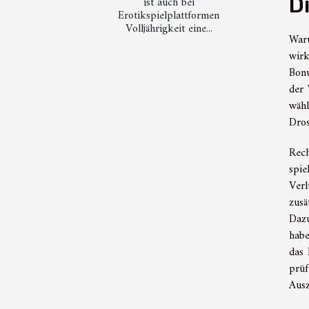
D
ist auch bei
Erotikspielplattformen
Volljährigkeit eine...
Waru
wir
Bonu
der 
wähl
Dros
Rech
spie
Verl
zusä
Dazu
habe
das 
prüf
Ausz