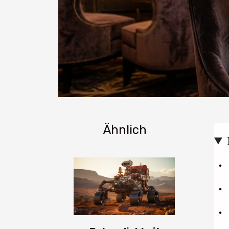
Ähnlich