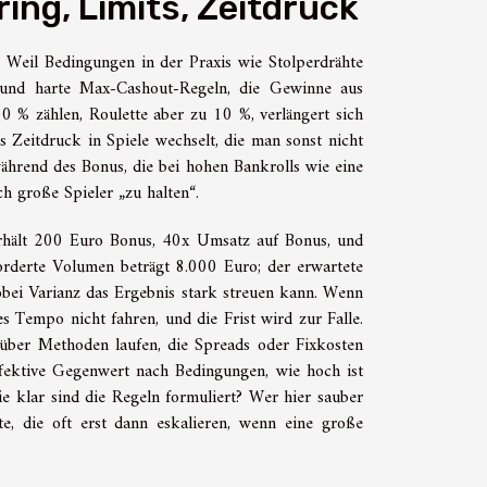
ing, Limits, Zeitdruck
? Weil Bedingungen in der Praxis wie Stolperdrähte
 und harte Max-Cashout-Regeln, die Gewinne aus
0 % zählen, Roulette aber zu 10 %, verlängert sich
s Zeitdruck in Spiele wechselt, die man sonst nicht
ährend des Bonus, die bei hohen Bankrolls wie eine
h große Spieler „zu halten“.
erhält 200 Euro Bonus, 40x Umsatz auf Bonus, und
forderte Volumen beträgt 8.000 Euro; der erwartete
wobei Varianz das Ergebnis stark streuen kann. Wenn
s Tempo nicht fahren, und die Frist wird zur Falle.
ber Methoden laufen, die Spreads oder Fixkosten
effektive Gegenwert nach Bedingungen, wie hoch ist
e klar sind die Regeln formuliert? Wer hier sauber
te, die oft erst dann eskalieren, wenn eine große