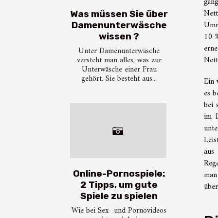
gän
Nett
Was müssen Sie über
Umre
Damenunterwäsche
10 %
wissen ?
erne
Unter Damenunterwäsche
Nett
versteht man alles, was zur
Unterwäsche einer Frau
gehört. Sie besteht aus...
Ein 
es b
bei 
im L
unte
Leis
aus 
Rege
Online-Pornospiele:
man 
2 Tipps, um gute
übe
Spiele zu spielen
Wie bei Sex- und Pornovideos