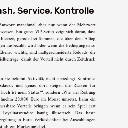
ash, Service, Kontrolle
he Antwort: manchmal, aber nur, wenn der Mehrwert
ozessen. Ein gutes VIP-Setup zeigt sich daran, dass
bleiben, gerade bei Summen, die über dem Alltag
agen ausbezahlt wird oder wenn die Bedingungen so
. Ebenso wichtig sind maßgeschneiderte Reloads, die
ielbeiträge, damit der Vorteil nicht durch Zeitdruck
n sie belohnt Aktivität, nicht unbedingt Kontrolle.
sdauer, und genau dort steigen die Risiken für
 hoch ist mein Status?“, sondern „Wie viel Reibung
 ohnehin 20.000 Euro im Monat umsetzt, kann ein
essbare Vorteile bringen; wenn er sein Spiel erst
alitätsrendite häufig illusorisch. Das beste
ergütung in Euro, Verlässlichkeit bei Auszahlungen
st als ein Marketinglabel.