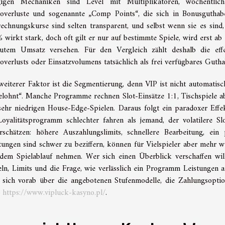
gigen Mechaniken sind Level mit Multiplikatoren, wöchentlic
overluste und sogenannte „Comp Points“, die sich in Bonusguthab
chnungskurse sind selten transparent, und selbst wenn sie es sin
 wirkt stark, doch oft gilt er nur auf bestimmte Spiele, wird erst ab
utem Umsatz versehen. Für den Vergleich zählt deshalb die eff
overlusts oder Einsatzvolumens tatsächlich als frei verfügbares Gu
weiterer Faktor ist die Segmentierung, denn VIP ist nicht automatisch
elohnt“. Manche Programme rechnen Slot-Einsätze 1:1, Tischspiele 
sehr niedrigen House-Edge-Spielen. Daraus folgt ein paradoxer Effek
oyalitätsprogramm schlechter fahren als jemand, der volatilere Slot
rschätzen: höhere Auszahlungslimits, schnellere Bearbeitung, ein
tungen sind schwer zu beziffern, können für Vielspieler aber mehr wer
dem Spielablauf nehmen. Wer sich einen Überblick verschaffen will
ln, Limits und die Frage, wie verlässlich ein Programm Leistungen
sich vorab über die angebotenen Stufenmodelle, die Zahlungsoptio
r
https://www.vipluck-kasyno.pl/
.