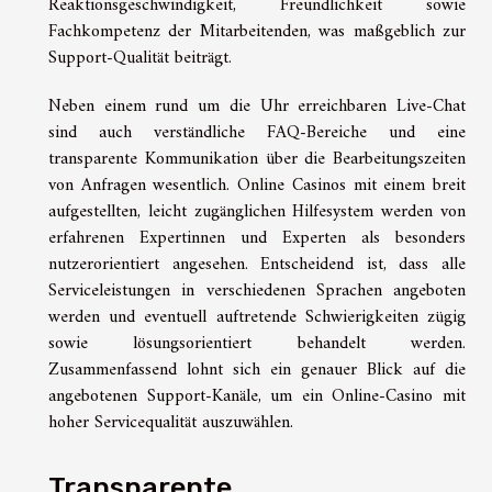
Reaktionsgeschwindigkeit, Freundlichkeit sowie
Fachkompetenz der Mitarbeitenden, was maßgeblich zur
Support-Qualität beiträgt.
Neben einem rund um die Uhr erreichbaren Live-Chat
sind auch verständliche FAQ-Bereiche und eine
transparente Kommunikation über die Bearbeitungszeiten
von Anfragen wesentlich. Online Casinos mit einem breit
aufgestellten, leicht zugänglichen Hilfesystem werden von
erfahrenen Expertinnen und Experten als besonders
nutzerorientiert angesehen. Entscheidend ist, dass alle
Serviceleistungen in verschiedenen Sprachen angeboten
werden und eventuell auftretende Schwierigkeiten zügig
sowie lösungsorientiert behandelt werden.
Zusammenfassend lohnt sich ein genauer Blick auf die
angebotenen Support-Kanäle, um ein Online-Casino mit
hoher Servicequalität auszuwählen.
Transparente