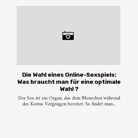
Die Wahl eines Online-Sexspiels:
Was braucht man für eine optimale
Wahl ?
Der Sex ist ein Organ, das dem Menschen während
des Koitus Vergnügen bereitet. So findet man...