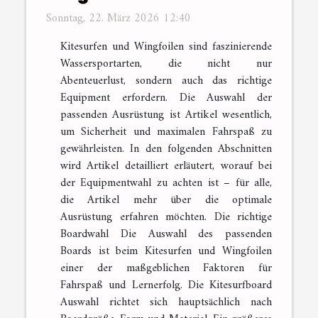
Sonntag, 22. März 2026 12:40
Kitesurfen und Wingfoilen sind faszinierende
Wassersportarten, die nicht nur
Abenteuerlust, sondern auch das richtige
Equipment erfordern. Die Auswahl der
passenden Ausrüstung ist Artikel wesentlich,
um Sicherheit und maximalen Fahrspaß zu
gewährleisten. In den folgenden Abschnitten
wird Artikel detailliert erläutert, worauf bei
der Equipmentwahl zu achten ist – für alle,
die Artikel mehr über die optimale
Ausrüstung erfahren möchten. Die richtige
Boardwahl Die Auswahl des passenden
Boards ist beim Kitesurfen und Wingfoilen
einer der maßgeblichen Faktoren für
Fahrspaß und Lernerfolg. Die Kitesurfboard
Auswahl richtet sich hauptsächlich nach