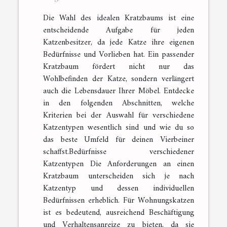
Die Wahl des idealen Kratzbaums ist eine
entscheidende Aufgabe für jeden
Katzenbesitzer, da jede Katze ihre eigenen
Bedürfnisse und Vorlieben hat. Ein passender
Kratzbaum fördert nicht nur das
Wohlbefinden der Katze, sondern verlängert
auch die Lebensdauer Ihrer Möbel. Entdecke
in den folgenden Abschnitten, welche
Kriterien bei der Auswahl für verschiedene
Katzentypen wesentlich sind und wie du so
das beste Umfeld für deinen Vierbeiner
schaffst.Bedürfnisse verschiedener
Katzentypen Die Anforderungen an einen
Kratzbaum unterscheiden sich je nach
Katzentyp und dessen individuellen
Bedürfnissen erheblich. Für Wohnungskatzen
ist es bedeutend, ausreichend Beschäftigung
und Verhaltensanreize zu bieten, da sie