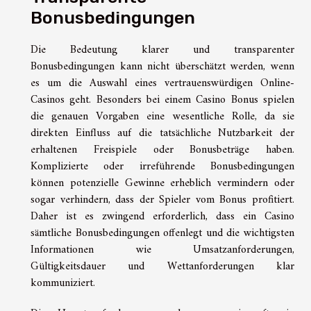
Bonusbedingungen
Die Bedeutung klarer und transparenter
Bonusbedingungen kann nicht überschätzt werden, wenn
es um die Auswahl eines vertrauenswürdigen Online-
Casinos geht. Besonders bei einem Casino Bonus spielen
die genauen Vorgaben eine wesentliche Rolle, da sie
direkten Einfluss auf die tatsächliche Nutzbarkeit der
erhaltenen Freispiele oder Bonusbeträge haben.
Komplizierte oder irreführende Bonusbedingungen
können potenzielle Gewinne erheblich vermindern oder
sogar verhindern, dass der Spieler vom Bonus profitiert.
Daher ist es zwingend erforderlich, dass ein Casino
sämtliche Bonusbedingungen offenlegt und die wichtigsten
Informationen wie Umsatzanforderungen,
Gültigkeitsdauer und Wettanforderungen klar
kommuniziert.