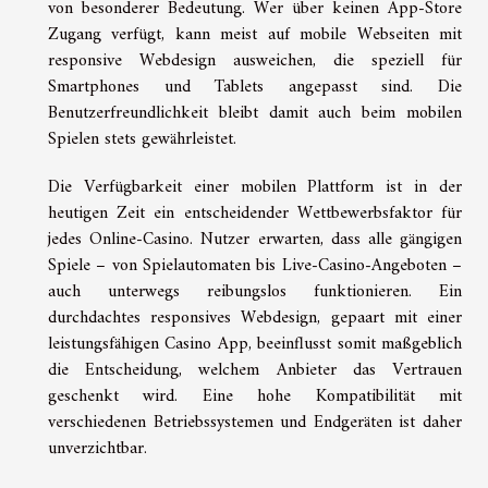
von besonderer Bedeutung. Wer über keinen App-Store
Zugang verfügt, kann meist auf mobile Webseiten mit
responsive Webdesign ausweichen, die speziell für
Smartphones und Tablets angepasst sind. Die
Benutzerfreundlichkeit bleibt damit auch beim mobilen
Spielen stets gewährleistet.
Die Verfügbarkeit einer mobilen Plattform ist in der
heutigen Zeit ein entscheidender Wettbewerbsfaktor für
jedes Online-Casino. Nutzer erwarten, dass alle gängigen
Spiele – von Spielautomaten bis Live-Casino-Angeboten –
auch unterwegs reibungslos funktionieren. Ein
durchdachtes responsives Webdesign, gepaart mit einer
leistungsfähigen Casino App, beeinflusst somit maßgeblich
die Entscheidung, welchem Anbieter das Vertrauen
geschenkt wird. Eine hohe Kompatibilität mit
verschiedenen Betriebssystemen und Endgeräten ist daher
unverzichtbar.