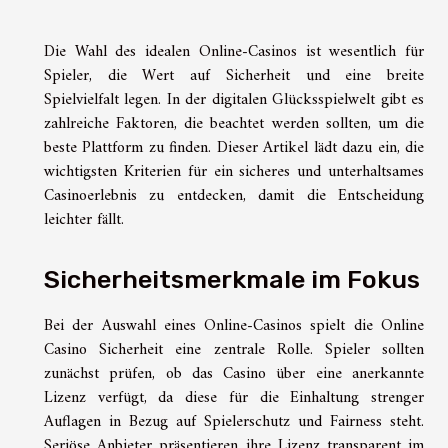
Die Wahl des idealen Online-Casinos ist wesentlich für
Spieler, die Wert auf Sicherheit und eine breite
Spielvielfalt legen. In der digitalen Glücksspielwelt gibt es
zahlreiche Faktoren, die beachtet werden sollten, um die
beste Plattform zu finden. Dieser Artikel lädt dazu ein, die
wichtigsten Kriterien für ein sicheres und unterhaltsames
Casinoerlebnis zu entdecken, damit die Entscheidung
leichter fällt.
Sicherheitsmerkmale im Fokus
Bei der Auswahl eines Online-Casinos spielt die Online
Casino Sicherheit eine zentrale Rolle. Spieler sollten
zunächst prüfen, ob das Casino über eine anerkannte
Lizenz verfügt, da diese für die Einhaltung strenger
Auflagen in Bezug auf Spielerschutz und Fairness steht.
Seriöse Anbieter präsentieren ihre Lizenz transparent im