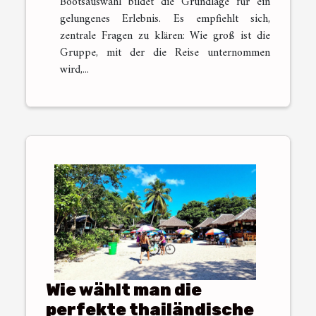
Bootsauswahl bildet die Grundlage für ein
gelungenes Erlebnis. Es empfiehlt sich,
zentrale Fragen zu klären: Wie groß ist die
Gruppe, mit der die Reise unternommen
wird,...
Wie wählt man die
perfekte thailändische