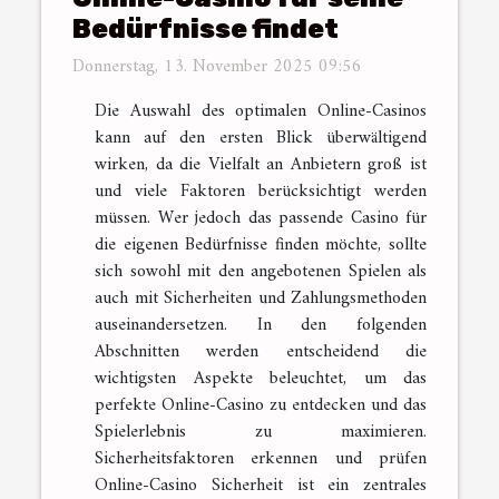
Bedürfnisse findet
Donnerstag, 13. November 2025 09:56
Die Auswahl des optimalen Online-Casinos
kann auf den ersten Blick überwältigend
wirken, da die Vielfalt an Anbietern groß ist
und viele Faktoren berücksichtigt werden
müssen. Wer jedoch das passende Casino für
die eigenen Bedürfnisse finden möchte, sollte
sich sowohl mit den angebotenen Spielen als
auch mit Sicherheiten und Zahlungsmethoden
auseinandersetzen. In den folgenden
Abschnitten werden entscheidend die
wichtigsten Aspekte beleuchtet, um das
perfekte Online-Casino zu entdecken und das
Spielerlebnis zu maximieren.
Sicherheitsfaktoren erkennen und prüfen
Online-Casino Sicherheit ist ein zentrales