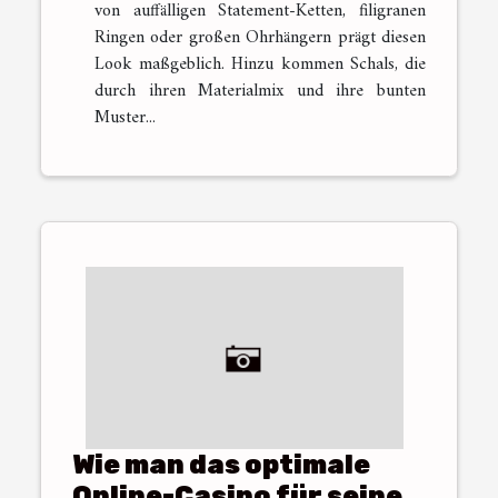
von auffälligen Statement-Ketten, filigranen
Ringen oder großen Ohrhängern prägt diesen
Look maßgeblich. Hinzu kommen Schals, die
durch ihren Materialmix und ihre bunten
Muster...
Wie man das optimale
Online-Casino für seine