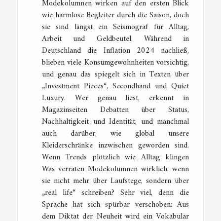
Modekolumnen wirken auf den ersten Blick
wie harmlose Begleiter durch die Saison, doch
sie sind längst ein Seismograf für Alltag,
Arbeit und Geldbeutel. Während in
Deutschland die Inflation 2024 nachließ,
blieben viele Konsumgewohnheiten vorsichtig,
und genau das spiegelt sich in Texten über
„Investment Pieces“, Secondhand und Quiet
Luxury. Wer genau liest, erkennt in
Magazinseiten Debatten über Status,
Nachhaltigkeit und Identität, und manchmal
auch darüber, wie global unsere
Kleiderschränke inzwischen geworden sind.
Wenn Trends plötzlich wie Alltag klingen
Was verraten Modekolumnen wirklich, wenn
sie nicht mehr über Laufstege, sondern über
„real life“ schreiben? Sehr viel, denn die
Sprache hat sich spürbar verschoben: Aus
dem Diktat der Neuheit wird ein Vokabular