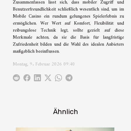
Zusammenfassen lässt sich, dass mobiler Zugriff und
Benutzerfreundlichkeit schließlich wesentlich sind, um im
Mobile Casino ein rundum gelungenes Spielerlebnis zu
ermöglichen. Wer Wert auf Komfort, Flexibilität und
reibungslose Technik legt, sollte gezielt auf diese
Merkmale achten, da sie die Basis für langfristige
Zufriedenheit bilden und die Wahl des idealen Anbieters
maßgeblich beeinflussen.
Montag, 9. Februar 2026 09:40
Ähnlich