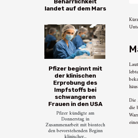
Beharrlichkeit
landet auf dem Mars
Kürz
Unte
M
Laut
Pfizer beginnt mit
lebt
der klinischen
bek
Erprobung des
häus
Impfstoffs bei
schwangeren
Die 
Frauen in den USA
die 
Pfizer kündigte am
Warn
Donnerstag in
eine
Zusammenarbeit mit biontech
den bevorstehenden Beginn
klinischer...