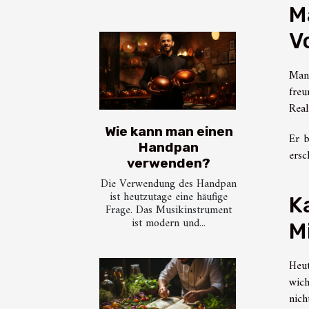
M
V
Mans
freu
Real
Wie kann man einen
Er b
Handpan
ersc
verwenden?
Die Verwendung des Handpan
ist heutzutage eine häufige
K
Frage. Das Musikinstrument
ist modern und...
M
Heu
wich
nich