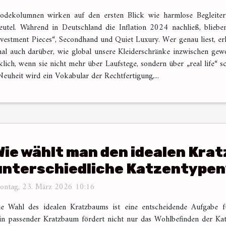
dekolumnen wirken auf den ersten Blick wie harmlose Begleiter 
eutel. Während in Deutschland die Inflation 2024 nachließ, blieb
Investment Pieces“, Secondhand und Quiet Luxury. Wer genau liest, er
al auch darüber, wie global unsere Kleiderschränke inzwischen gew
ch, wenn sie nicht mehr über Laufstege, sondern über „real life“ sch
euheit wird ein Vokabular der Rechtfertigung,...
Wie wählt man den idealen Kra
unterschiedliche Katzentypen
ontag, 23. März 2026 10:16
e Wahl des idealen Kratzbaums ist eine entscheidende Aufgabe fü
Ein passender Kratzbaum fördert nicht nur das Wohlbefinden der Kat