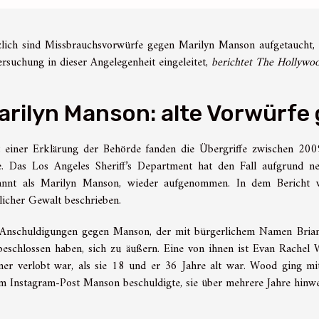
lich sind Missbrauchsvorwürfe gegen Marilyn Manson aufgetaucht, 
rsuchung in dieser Angelegenheit eingeleitet,
berichtet The Hollywo
arilyn Manson: alte Vorwürfe
 einer Erklärung der Behörde fanden die Übergriffe zwischen 20
e. Das Los Angeles Sheriff’s Department hat den Fall aufgrund n
annt als Marilyn Manson, wieder aufgenommen. In dem Bericht 
licher Gewalt beschrieben.
Anschuldigungen gegen Manson, der mit bürgerlichem Namen Brian 
beschlossen haben, sich zu äußern. Eine von ihnen ist Evan Rachel 
er verlobt war, als sie 18 und er 36 Jahre alt war. Wood ging mit
m Instagram-Post Manson beschuldigte, sie über mehrere Jahre hinw