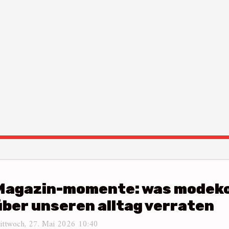
Magazin-momente: was modeko
über unseren alltag verraten
ittwoch, 27. Mai 2026 10:40